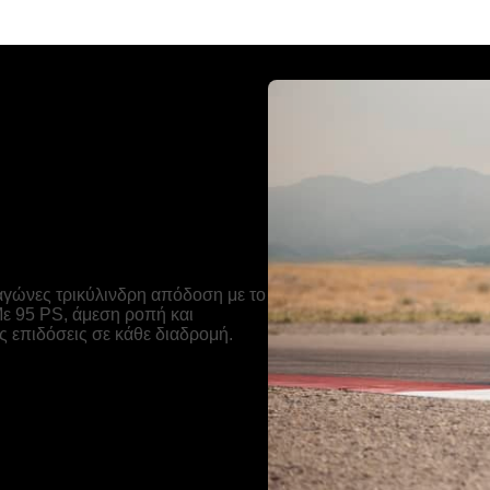
ειγμένη μέσα
αγώνες τρικύλινδρη απόδοση με το
Με 95 PS, άμεση ροπή και
 επιδόσεις σε κάθε διαδρομή.