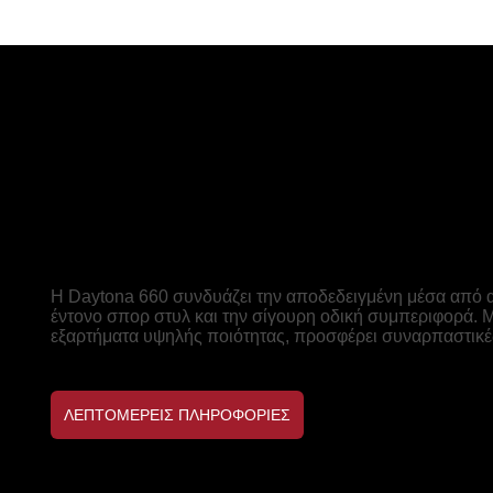
ΝΈΑ DAYTONA 660
Στον δρόμο. Απόδοση αποδεδ
στην πίστα.
Η Daytona 660 συνδυάζει την αποδεδειγμένη μέσα από 
έντονο σπορ στυλ και την σίγουρη οδική συμπεριφορά. 
εξαρτήματα υψηλής ποιότητας, προσφέρει συναρπαστικές
ΛΕΠΤΟΜΕΡΕΙΣ ΠΛΗΡΟΦΟΡΙΕΣ