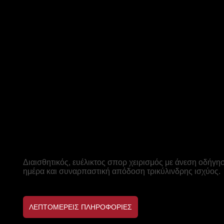
DAYTONA 660
Το παιχνιδι αρχιζει
Διαισθητικός, ευέλικτος σπορ χειρισμός με άνεση οδήγη
ημέρα και συναρπαστική απόδοση τρικύλινδρης ισχύος.
ΛΕΠΤΟΜΕΡΕΙΣ ΠΛΗΡΟΦΟΡΙΕΣ