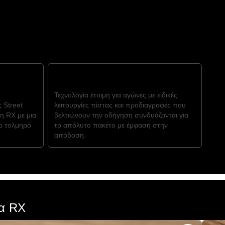
ΤREEΤ
ΤΟ ΤΕΛΕΙΟ ΠΑΚΕΤΟ
Τεχνολογία έτοιμη για αγώνες με ειδικές
 Street
λειτουργίες πίστας και προδιαγραφές που
η RX με μια
βελτιώνουν την οδήγηση συνδυάζονται για
ο τολμηρό
το απόλυτο πακέτο με έμφαση στην
απόδοση.
ία RX