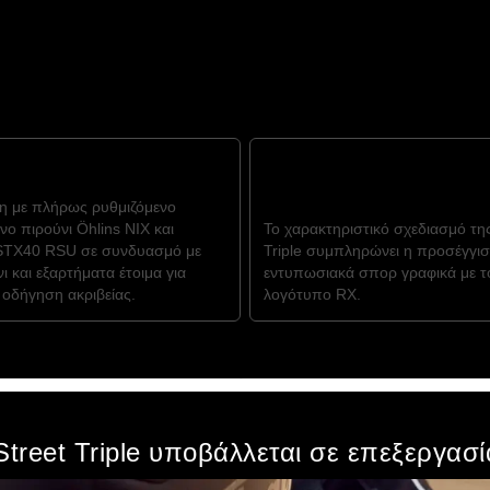
ΟΔΙΚΗ ΣΥΜΠΕΡΙΦΟΡΑ
ΕΜΒΛΗΜΑΤΙΚΗ ΣΧΕΔΙΑΣΗ S
η με πλήρως ρυθμιζόμενο
TRIPLE
ο πιρούνι Öhlins NIX και
Το χαρακτηριστικό σχεδιασμό της
STX40 RSU σε συνδυασμό με
Triple συμπληρώνει η προσέγγισ
νι και εξαρτήματα έτοιμα για
εντυπωσιακά σπορ γραφικά με τ
 οδήγηση ακριβείας.
λογότυπο RX.
Street Triple υποβάλλεται σε επεξεργασ