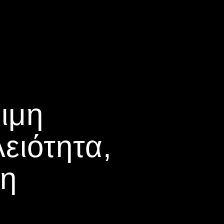
ιμη
ειότητα,
νη