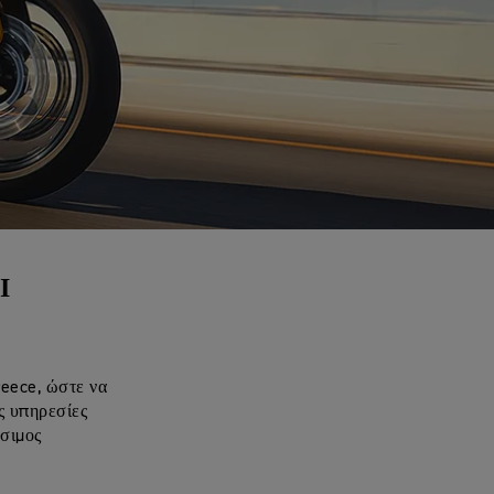
Ι
reece, ώστε να
ς υπηρεσίες
έσιμος