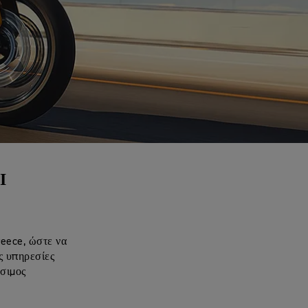
Ι
reece, ώστε να
ς υπηρεσίες
έσιμος