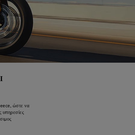
Ι
reece, ώστε να
ς υπηρεσίες
έσιμος