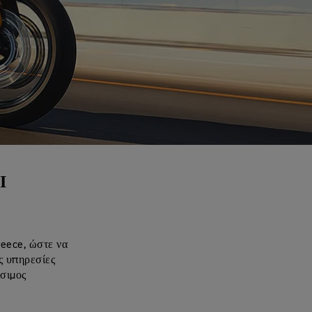
Ι
reece, ώστε να
ς υπηρεσίες
έσιμος